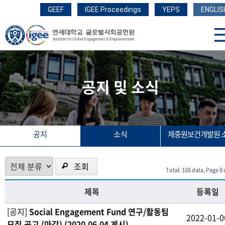
GEEF
IGEE Proceedings
YEPS
ENGLIS
공지 및 소식
공지
소식
제중원보건개발원 
조회
Total: 108 data, Page 8 
제목
등록일
[공지]
Social Engagement Fund 연구/활동팀
2022-01-0
모집 공고 (마감) (2020.06.04 게시)