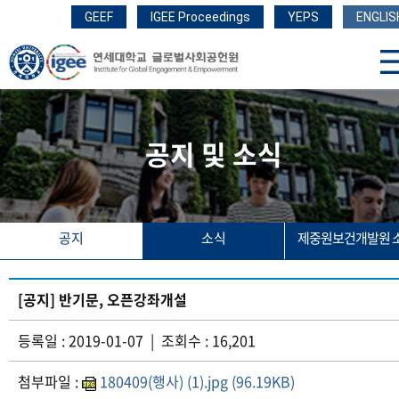
GEEF
IGEE Proceedings
YEPS
ENGLIS
공지 및 소식
공지
소식
제중원보건개발원 
[공지] 반기문, 오픈강좌개설
등록일 : 2019-01-07 | 조회수 : 16,201
첨부파일 :
180409(행사) (1).jpg (96.19KB)