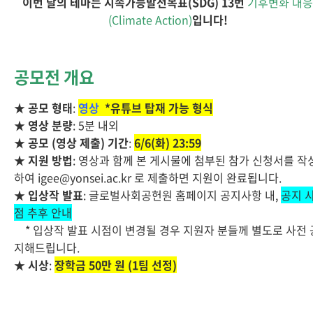
이번 달의 테마는 지속가능발전목표(SDG) 13번
기후변화 대응
(Climate Action)
입니다!
공모전 개요
★
공모 형태
:
영상
*유튜브 탑재 가능 형식
★
영상 분량
: 5분 내외
★
공모 (영상 제출) 기간
:
6/6(화) 23:59
★
지원 방법
: 영상과 함께 본 게시물에 첨부된 참가 신청서를 작
하여 igee@yonsei.ac.kr 로 제출하면 지원이 완료됩니다.
★
입상작 발표
: 글로벌사회공헌원 홈페이지 공지사항 내,
공지 
점 추후 안내
* 입상작 발표 시점이 변경될 경우 지원자 분들께 별도로 사전 
지해드립니다.
★
시상
:
장학금 50만 원 (1팀 선정)