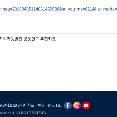
ar_seq=20190405114031469088&sr_volume=621&list_mode=li
 지속가능발전 공동연구 추진키로
 연세로 50 연세대학교 아펜젤러관 301호
nsei.ac.kr. ALL RIGHTS RESERVED