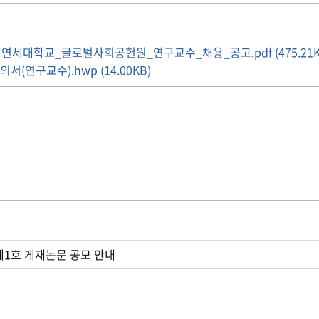
연세대학교_글로벌사회공헌원_연구교수_채용_공고.pdf (475.21K
(연구교수).hwp (14.00KB)
 제1호 게재논문 공모 안내